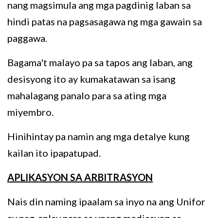
nang magsimula ang mga pagdinig laban sa
hindi patas na pagsasagawa ng mga gawain sa
paggawa.
Bagama't malayo pa sa tapos ang laban, ang
desisyong ito ay kumakatawan sa isang
mahalagang panalo para sa ating mga
miyembro.
Hinihintay pa namin ang mga detalye kung
kailan ito ipapatupad.
APLIKASYON SA ARBITRASYON
Nais din naming ipaalam sa inyo na ang Unifor
ay nag-aplay para sa unang mediasyon sa