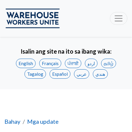
Isalin ang site na ito sa ibang wika:
English
Français
ਪੰਜਾਬੀ
اردو
தமிழ்
Tagalog
Español
عربي
هندي
Panalo para sa mga manggagawa sa Delta - H
Bahay
Mga update