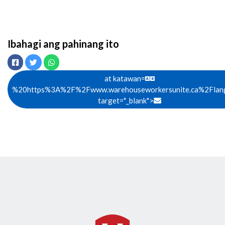
Ibahagi ang pahinang ito
Facebook
Twitter
Whatsapp
at katawan=
%20https%3A%2F%2Fwww.warehouseworkersunite.ca%2Flan
Email
target="_blank">