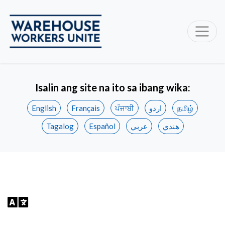
Isalin ang site na ito sa ibang wika:
English
Français
ਪੰਜਾਬੀ
اردو
தமிழ்
Tagalog
Español
عربي
هندي