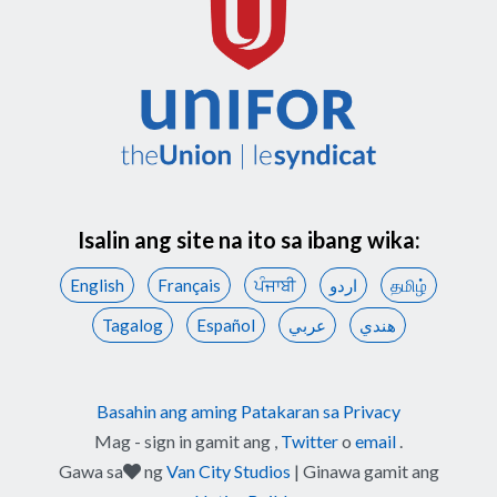
Isalin ang site na ito sa ibang wika:
English
Français
ਪੰਜਾਬੀ
اردو
தமிழ்
Tagalog
Español
عربي
هندي
Basahin ang aming Patakaran sa Privacy
Mag - sign in gamit ang
,
Twitter
o
email
.
pangangalaga
Gawa sa
ng
Van City Studios
| Ginawa gamit ang